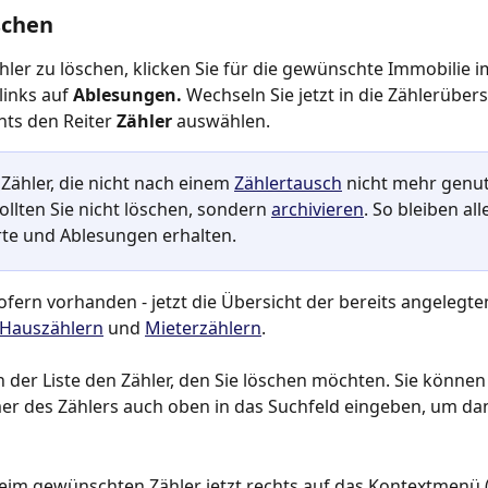
schen
ler zu löschen, klicken Sie für die gewünschte Immobilie i
inks auf 
Ablesungen. 
Wechseln Sie jetzt in die Zählerübers
hts den Reiter 
Zähler 
auswählen.
 Zähler, die nicht nach einem 
Zählertausch
 nicht mehr genut
ollten Sie nicht löschen, sondern 
archivieren
. So bleiben all
te und Ablesungen erhalten.
sofern vorhanden - jetzt die Übersicht der bereits angelegte
Hauszählern
 und 
Mieterzählern
.
n der Liste den Zähler, den Sie löschen möchten. Sie können 
r des Zählers auch oben in das Suchfeld eingeben, um da
beim gewünschten Zähler jetzt rechts auf das Kontextmenü (.