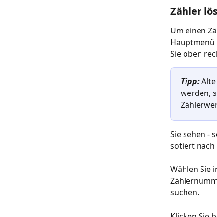
Zähler lö
Um einen Zäh
Hauptmenü l
Sie oben rec
Tipp: 
Alte
werden, s
Zählerwer
Sie sehen - 
sotiert nach 
Wählen Sie i
Zählernumme
suchen.
Klicken Sie 