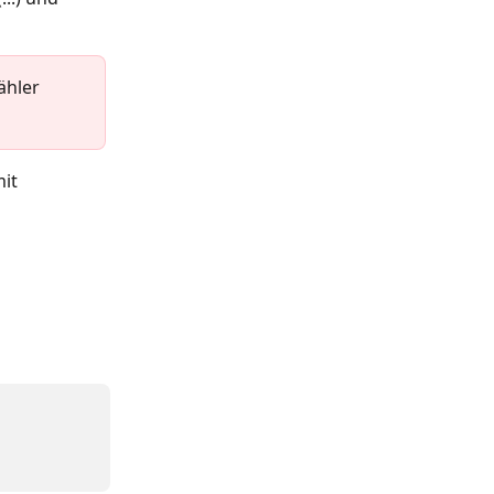
ähler 
it 