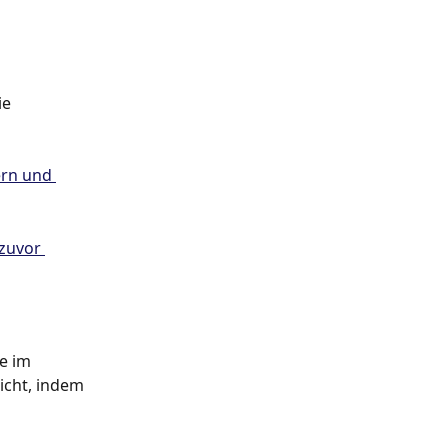
e 
rn und 
zuvor 
e im 
icht, indem 