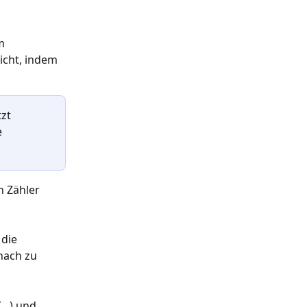
m 
icht, indem 
zt 
e 
n Zähler 
die 
nach zu 
..) und 