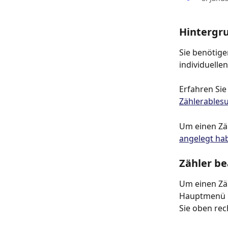
Hintergr
Sie benötige
individuelle
Erfahren Sie
Zählerables
Um einen Zäh
angelegt ha
Zähler be
Um einen Zäh
Hauptmenü l
Sie oben rec