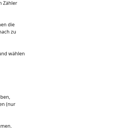
n Zähler 
nen die 
nach zu 
 und wählen 
ben, 
en (nur 
hmen.