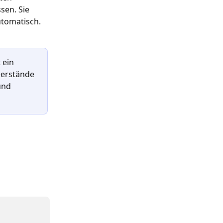
sen. Sie 
utomatisch.
 ein 
eerstände 
und 