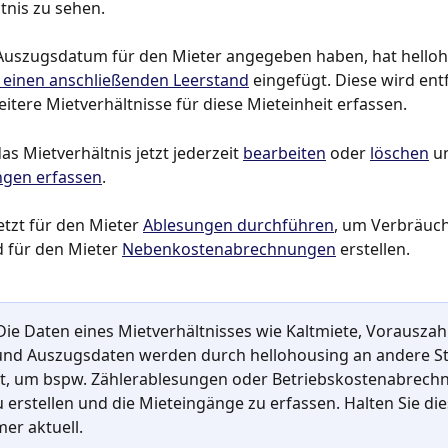
tnis zu sehen.
n Auszugsdatum für den Mieter angegeben haben, hat hello
 einen anschließenden Leerstand
 eingefügt. Diese wird entf
eitere Mietverhältnisse für diese Mieteinheit erfassen.
s Mietverhältnis jetzt jederzeit 
bearbeiten
 oder 
löschen
 u
gen erfassen
.
etzt für den Mieter 
Ablesungen durchführen
, um Verbräuch
 für den Mieter 
Nebenkostenabrechnungen
 erstellen.
Die Daten eines Mietverhältnisses wie Kaltmiete, Vorauszah
und Auszugsdaten werden durch hellohousing an andere Ste
t, um bspw. Zählerablesungen oder Betriebskostenabrech
u erstellen und die Mieteingänge zu erfassen. Halten Sie di
er aktuell.