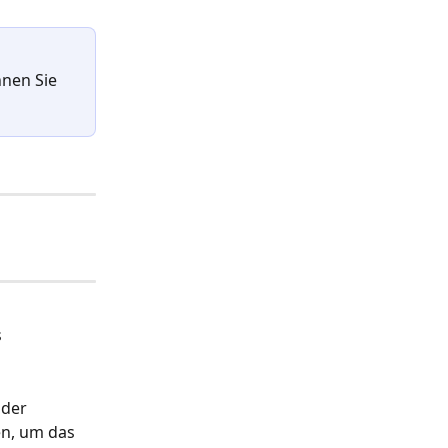
nnen Sie 
 
 der 
en, um das 