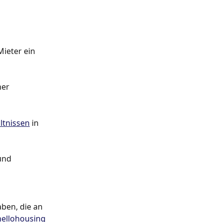
ieter ein 
ner 
ltnissen
 in 
und 
 
ben, die an 
hellohousing 