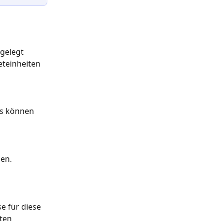
gelegt 
eteinheiten 
ss können 
sen.
e für diese 
ten 