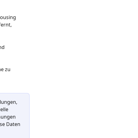
housing 
ernt, 
nd 
e zu 
lungen, 
lle 
nungen 
ese Daten 