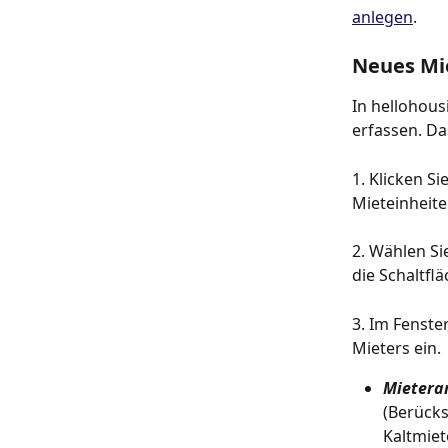
anlegen
.
Neues Mi
In hellohous
erfassen. Das
1. Klicken S
Mieteinheite
2. Wählen Si
die Schaltflä
3. Im Fenste
Mieters ein.
Mieterar
(Berücks
Kaltmie