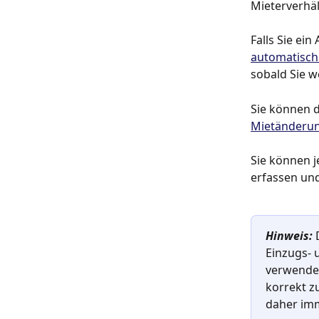
Mieterverhäl
Falls Sie ei
automatisch
sobald Sie w
Sie können da
Mietänderun
Sie können j
erfassen und
Hinweis: 
Einzugs- 
verwende
korrekt z
daher imm