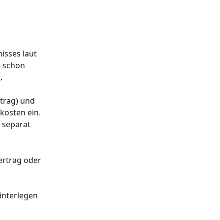
isses laut 
s schon 
n
.
rtrag) und 
kosten ein. 
 separat 
rtrag oder  
interlegen 